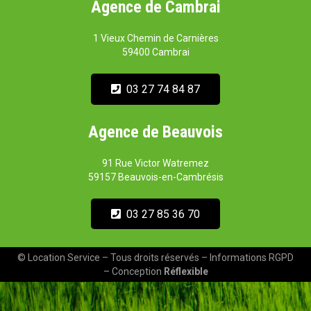
Agence de Cambrai
1 Vieux Chemin de Carnières
59400 Cambrai
03 27 74 84 87
Agence de Beauvois
91 Rue Victor Watremez
59157 Beauvois-en-Cambrésis
03 27 85 36 70
© Location Service – Tous droits réservés – Informations RGPD
– Conception
Réflexible