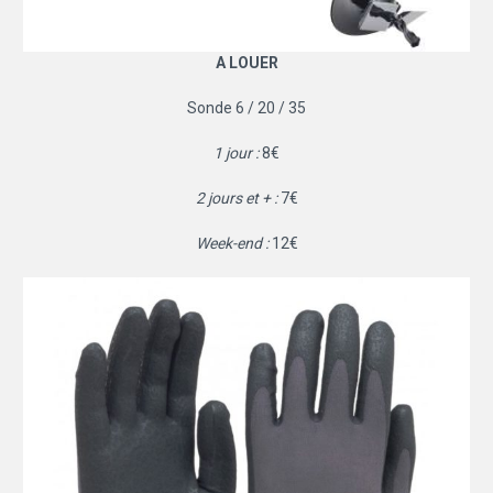
A LOUER
Sonde 6 / 20 / 35
1 jour :
8€
2 jours et + :
7€
Week-end :
12€